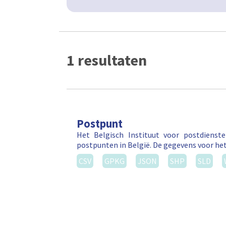
1 resultaten
Postpunt
Het Belgisch Instituut voor postdienst
postpunten in België. De gegevens voor he
CSV
GPKG
JSON
SHP
SLD