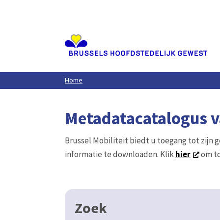
Aller
au
contenu
principal
Home
Metadatacatalogus va
Brussel Mobiliteit biedt u toegang tot zijn 
informatie te downloaden. Klik
hier
om to
Zoek