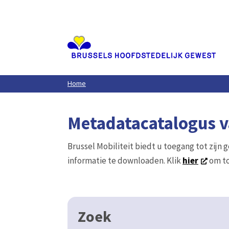
Aller
au
contenu
principal
Home
Metadatacatalogus va
Brussel Mobiliteit biedt u toegang tot zijn 
informatie te downloaden. Klik
hier
om to
Zoek