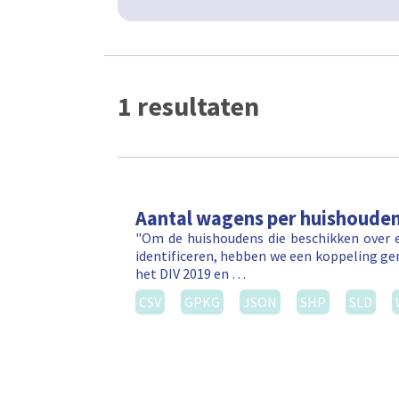
1 resultaten
Aantal wagens per huishoude
"Om de huishoudens die beschikken over e
identificeren, hebben we een koppeling ge
het DIV 2019 en …
CSV
GPKG
JSON
SHP
SLD