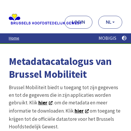
Aller
au
contenu
principal
LOGIN
NL
MOBIGIS
Home
Metadatacatalogus van
Brussel Mobiliteit
Brussel Mobiliteit biedt u toegang tot zijn gegevens
en tot de gegevens die in zijn applicaties worden
gebruikt. Klik
hier
. om de metadata en meer
informatie te downloaden. Klik
hier
om toegang te
krijgen tot de officiële datastore voor het Brussels
Hoofdstedelijk Gewest.