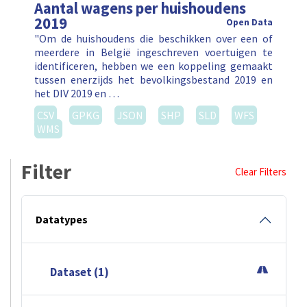
Aantal wagens per huishoudens
2019
Open Data
"Om de huishoudens die beschikken over een of
meerdere in België ingeschreven voertuigen te
identificeren, hebben we een koppeling gemaakt
tussen enerzijds het bevolkingsbestand 2019 en
het DIV 2019 en …
CSV
GPKG
JSON
SHP
SLD
WFS
WMS
Filter
Clear Filters
Datatypes
Dataset (1)