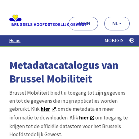
Aller
au
contenu
principal
LOGIN
NL
MOBIGIS
Home
Metadatacatalogus van
Brussel Mobiliteit
Brussel Mobiliteit biedt u toegang tot zijn gegevens
en tot de gegevens die in zijn applicaties worden
gebruikt. Klik
hier
. om de metadata en meer
informatie te downloaden. Klik
hier
om toegang te
krijgen tot de officiële datastore voor het Brussels
Hoofdstedelijk Gewest.