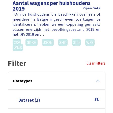
Aantal wagens per huishoudens
2019
Open Data
"Om de huishoudens die beschikken over een of
meerdere in België ingeschreven voertuigen te
identificeren, hebben we een koppeling gemaakt
tussen enerzijds het bevolkingsbestand 2019 en
het DIV 2019 en …
CSV
GPKG
JSON
SHP
SLD
WFS
WMS
Filter
Clear Filters
Datatypes
Dataset (1)