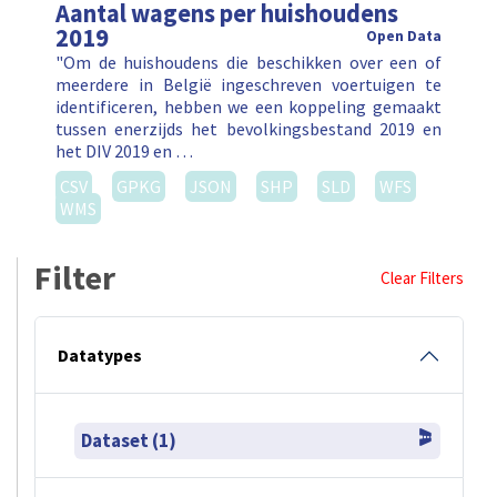
Aantal wagens per huishoudens
2019
Open Data
"Om de huishoudens die beschikken over een of
meerdere in België ingeschreven voertuigen te
identificeren, hebben we een koppeling gemaakt
tussen enerzijds het bevolkingsbestand 2019 en
het DIV 2019 en …
CSV
GPKG
JSON
SHP
SLD
WFS
WMS
Filter
Clear Filters
Datatypes
Dataset (1)