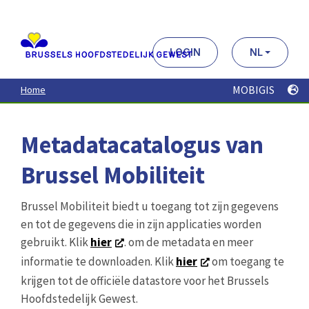
Aller
au
contenu
principal
LOGIN
NL
MOBIGIS
Home
Metadatacatalogus van
Brussel Mobiliteit
Brussel Mobiliteit biedt u toegang tot zijn gegevens
en tot de gegevens die in zijn applicaties worden
gebruikt. Klik
hier
. om de metadata en meer
informatie te downloaden. Klik
hier
om toegang te
krijgen tot de officiële datastore voor het Brussels
Hoofdstedelijk Gewest.