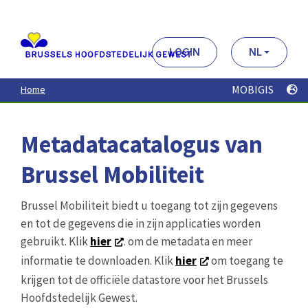
Aller
au
contenu
principal
LOGIN
NL
MOBIGIS
Home
Metadatacatalogus van
Brussel Mobiliteit
Brussel Mobiliteit biedt u toegang tot zijn gegevens
en tot de gegevens die in zijn applicaties worden
gebruikt. Klik
hier
. om de metadata en meer
informatie te downloaden. Klik
hier
om toegang te
krijgen tot de officiële datastore voor het Brussels
Hoofdstedelijk Gewest.