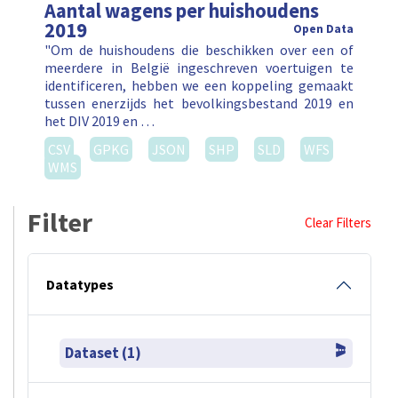
Aantal wagens per huishoudens
2019
Open Data
"Om de huishoudens die beschikken over een of
meerdere in België ingeschreven voertuigen te
identificeren, hebben we een koppeling gemaakt
tussen enerzijds het bevolkingsbestand 2019 en
het DIV 2019 en …
CSV
GPKG
JSON
SHP
SLD
WFS
WMS
Filter
Clear Filters
Datatypes
Dataset (1)