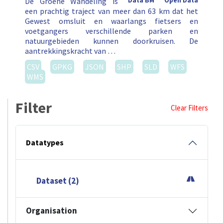
De Groene Wandeling is
Data BM
Open Data
een prachtig traject van meer dan 63 km dat het
Gewest omsluit en waarlangs fietsers en
voetgangers verschillende parken en
natuurgebieden kunnen doorkruisen. De
aantrekkingskracht van …
CSV
GPKG
JSON
SHP
SLD
WFS
WMS
Filter
Clear Filters
Datatypes
Dataset (2)
Organisation