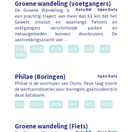
Groene wandeling (voetgangers)
De Groene Wandeling is
Data BM
Open Data
een prachtig traject van meer dan 63 km dat het
Gewest omsluit en waarlangs fietsers en
voetgangers verschillende parken en
natuurgebieden kunnen doorkruisen. De
aantrekkingskracht van …
CSV
GPKG
JSON
SHP
SLD
WFS
WMS
Philae (Boringen)
Open Data
Philae is de voorloper van Osiris. Deze laag toont
de werfcoordinaties voor boringen, geëncodeerd in
deze databank.
CSV
GPKG
JSON
SHP
WFS
WMS
Groene wandeling (Fiets)