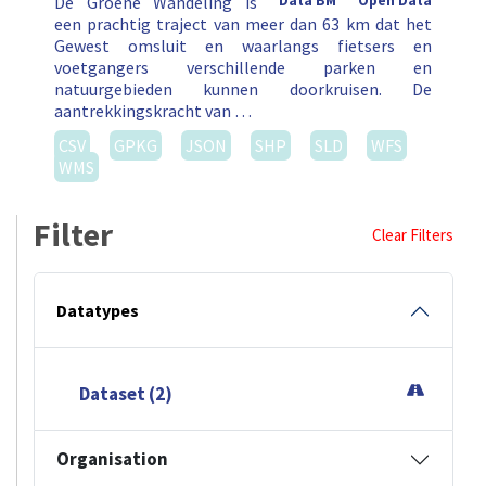
De Groene Wandeling is
Data BM
Open Data
een prachtig traject van meer dan 63 km dat het
Gewest omsluit en waarlangs fietsers en
voetgangers verschillende parken en
natuurgebieden kunnen doorkruisen. De
aantrekkingskracht van …
CSV
GPKG
JSON
SHP
SLD
WFS
WMS
Filter
Clear Filters
Datatypes
Dataset (2)
Organisation