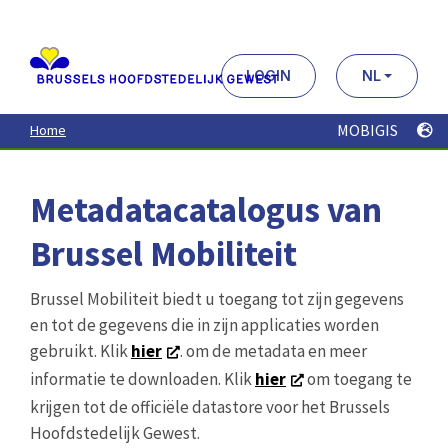
Aller
au
contenu
principal
LOGIN
NL
MOBIGIS
Home
Metadatacatalogus van
Brussel Mobiliteit
Brussel Mobiliteit biedt u toegang tot zijn gegevens
en tot de gegevens die in zijn applicaties worden
gebruikt. Klik
hier
. om de metadata en meer
informatie te downloaden. Klik
hier
om toegang te
krijgen tot de officiële datastore voor het Brussels
Hoofdstedelijk Gewest.