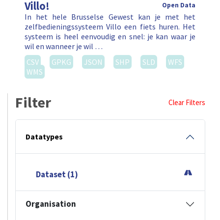
Villo!
Open Data
In het hele Brusselse Gewest kan je met het
zelfbedieningssysteem Villo een fiets huren. Het
systeem is heel eenvoudig en snel: je kan waar je
wil en wanneer je wil …
CSV
GPKG
JSON
SHP
SLD
WFS
WMS
Filter
Clear Filters
Datatypes
Dataset (1)
Organisation