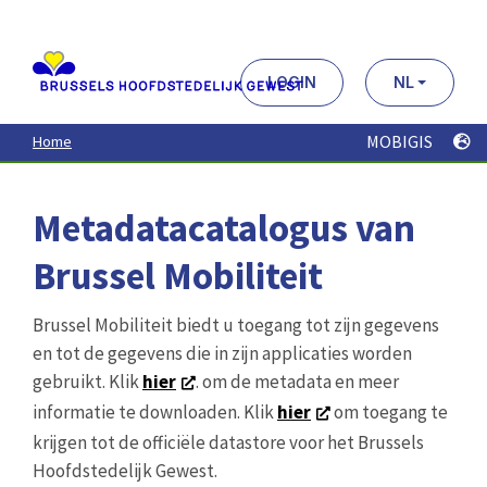
Aller
au
contenu
principal
LOGIN
NL
MOBIGIS
Home
Metadatacatalogus van
Brussel Mobiliteit
Brussel Mobiliteit biedt u toegang tot zijn gegevens
en tot de gegevens die in zijn applicaties worden
gebruikt. Klik
hier
. om de metadata en meer
informatie te downloaden. Klik
hier
om toegang te
krijgen tot de officiële datastore voor het Brussels
Hoofdstedelijk Gewest.