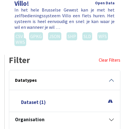
Villo!
Open Data
In het hele Brusselse Gewest kan je met het
zelfbedieningssysteem Villo een fiets huren. Het
systeem is heel eenvoudig en snel: je kan waar je
wil en wanneer je wil …
CSV
GPKG
JSON
SHP
SLD
WFS
WMS
Filter
Clear Filters
Datatypes
Dataset (1)
Organisation