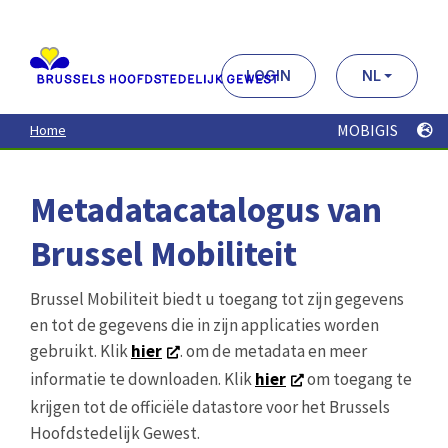
Aller
au
contenu
principal
LOGIN
NL
MOBIGIS
Home
Metadatacatalogus van
Brussel Mobiliteit
Brussel Mobiliteit biedt u toegang tot zijn gegevens
en tot de gegevens die in zijn applicaties worden
gebruikt. Klik
hier
. om de metadata en meer
informatie te downloaden. Klik
hier
om toegang te
krijgen tot de officiële datastore voor het Brussels
Hoofdstedelijk Gewest.