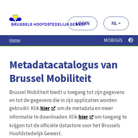
Aller
au
contenu
principal
LOGIN
NL
MOBIGIS
Home
Metadatacatalogus van
Brussel Mobiliteit
Brussel Mobiliteit biedt u toegang tot zijn gegevens
en tot de gegevens die in zijn applicaties worden
gebruikt. Klik
hier
. om de metadata en meer
informatie te downloaden. Klik
hier
om toegang te
krijgen tot de officiële datastore voor het Brussels
Hoofdstedelijk Gewest.