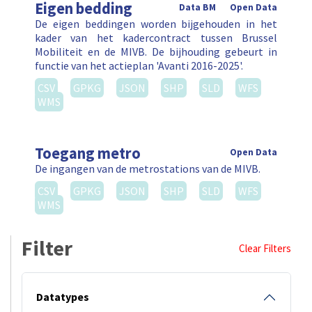
Eigen bedding
Data BM
Open Data
De eigen beddingen worden bijgehouden in het
kader van het kadercontract tussen Brussel
Mobiliteit en de MIVB. De bijhouding gebeurt in
functie van het actieplan 'Avanti 2016-2025'.
CSV
GPKG
JSON
SHP
SLD
WFS
WMS
Toegang metro
Open Data
De ingangen van de metrostations van de MIVB.
CSV
GPKG
JSON
SHP
SLD
WFS
WMS
Filter
Clear Filters
Datatypes