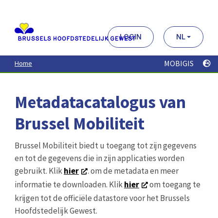
Aller
au
contenu
principal
LOGIN
NL
MOBIGIS
Home
Metadatacatalogus van
Brussel Mobiliteit
Brussel Mobiliteit biedt u toegang tot zijn gegevens
en tot de gegevens die in zijn applicaties worden
gebruikt. Klik
hier
. om de metadata en meer
informatie te downloaden. Klik
hier
om toegang te
krijgen tot de officiële datastore voor het Brussels
Hoofdstedelijk Gewest.