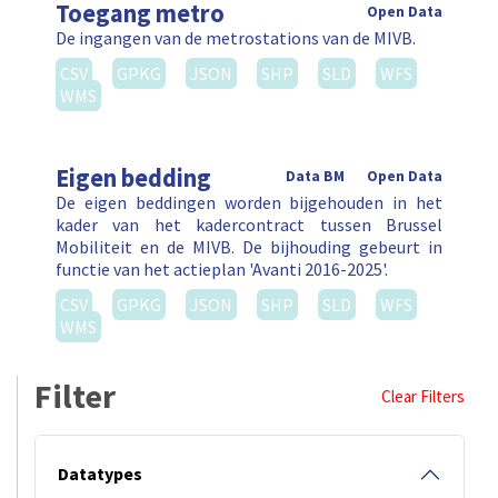
Toegang metro
Open Data
De ingangen van de metrostations van de MIVB.
CSV
GPKG
JSON
SHP
SLD
WFS
WMS
Eigen bedding
Data BM
Open Data
De eigen beddingen worden bijgehouden in het
kader van het kadercontract tussen Brussel
Mobiliteit en de MIVB. De bijhouding gebeurt in
functie van het actieplan 'Avanti 2016-2025'.
CSV
GPKG
JSON
SHP
SLD
WFS
WMS
Filter
Clear Filters
Datatypes