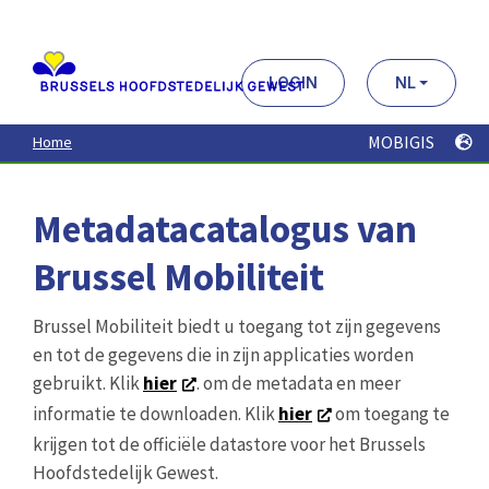
Aller
au
contenu
principal
LOGIN
NL
MOBIGIS
Home
Metadatacatalogus van
Brussel Mobiliteit
Brussel Mobiliteit biedt u toegang tot zijn gegevens
en tot de gegevens die in zijn applicaties worden
gebruikt. Klik
hier
. om de metadata en meer
informatie te downloaden. Klik
hier
om toegang te
krijgen tot de officiële datastore voor het Brussels
Hoofdstedelijk Gewest.