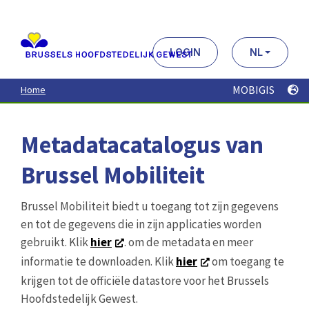
Aller
au
contenu
principal
LOGIN
NL
MOBIGIS
Home
Metadatacatalogus van
Brussel Mobiliteit
Brussel Mobiliteit biedt u toegang tot zijn gegevens
en tot de gegevens die in zijn applicaties worden
gebruikt. Klik
hier
. om de metadata en meer
informatie te downloaden. Klik
hier
om toegang te
krijgen tot de officiële datastore voor het Brussels
Hoofdstedelijk Gewest.