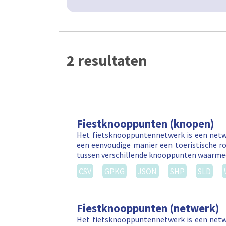
2 resultaten
Fiestknooppunten (knopen)
Het fietsknooppuntennetwerk is een netw
een eenvoudige manier een toeristische ro
tussen verschillende knooppunten waarm
CSV
GPKG
JSON
SHP
SLD
Fiestknooppunten (netwerk)
Het fietsknooppuntennetwerk is een netw