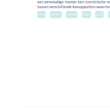
een eenvoudige manier een toeristische ro
tussen verschillende knooppunten waarm
CSV
GPKG
JSON
SHP
SLD