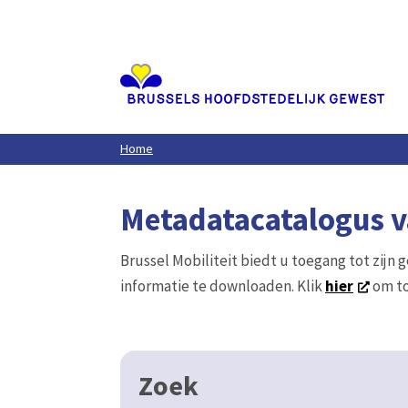
Aller
au
contenu
principal
Home
Metadatacatalogus va
Brussel Mobiliteit biedt u toegang tot zijn 
informatie te downloaden. Klik
hier
om to
Zoek