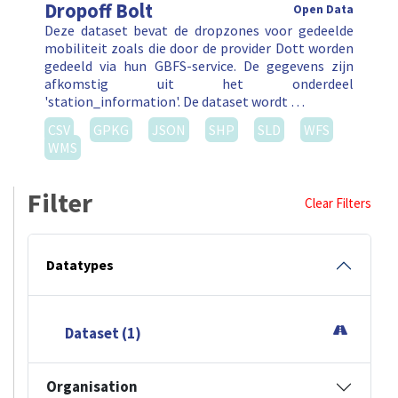
Dropoff Bolt
Open Data
Deze dataset bevat de dropzones voor gedeelde
mobiliteit zoals die door de provider Dott worden
gedeeld via hun GBFS-service. De gegevens zijn
afkomstig uit het onderdeel
'station_information'. De dataset wordt …
CSV
GPKG
JSON
SHP
SLD
WFS
WMS
Filter
Clear Filters
Datatypes
Dataset (1)
Organisation