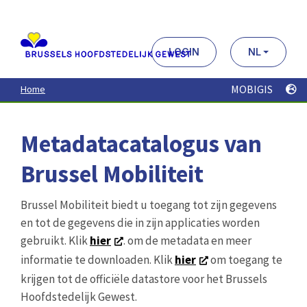
Aller
au
contenu
principal
LOGIN
NL
MOBIGIS
Home
Metadatacatalogus van
Brussel Mobiliteit
Brussel Mobiliteit biedt u toegang tot zijn gegevens
en tot de gegevens die in zijn applicaties worden
gebruikt. Klik
hier
. om de metadata en meer
informatie te downloaden. Klik
hier
om toegang te
krijgen tot de officiële datastore voor het Brussels
Hoofdstedelijk Gewest.