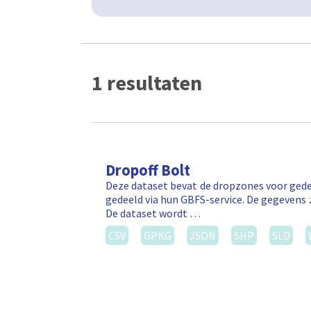
1 resultaten
Dropoff Bolt
Deze dataset bevat de dropzones voor gede
gedeeld via hun GBFS-service. De gegevens 
De dataset wordt …
CSV
GPKG
JSON
SHP
SLD