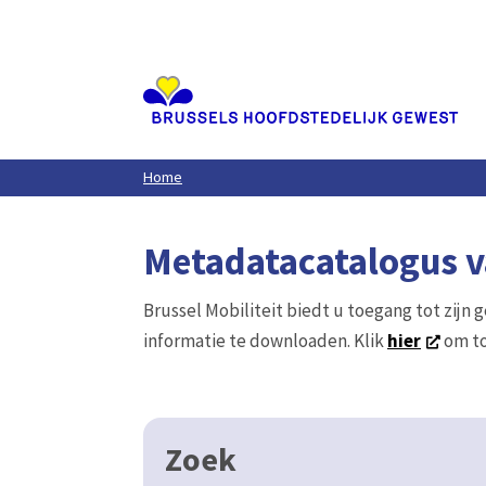
Aller
au
contenu
principal
Home
Metadatacatalogus va
Brussel Mobiliteit biedt u toegang tot zijn 
informatie te downloaden. Klik
hier
om to
Zoek