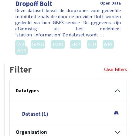
Dropoff Bolt
Open Data
Deze dataset bevat de dropzones voor gedeelde
mobiliteit zoals die door de provider Dott worden
gedeeld via hun GBFS-service. De gegevens zijn
afkomstig uit het onderdeel
'station_information'. De dataset wordt …
CSV
GPKG
JSON
SHP
SLD
WFS
WMS
Filter
Clear Filters
Datatypes
Dataset (1)
Organisation