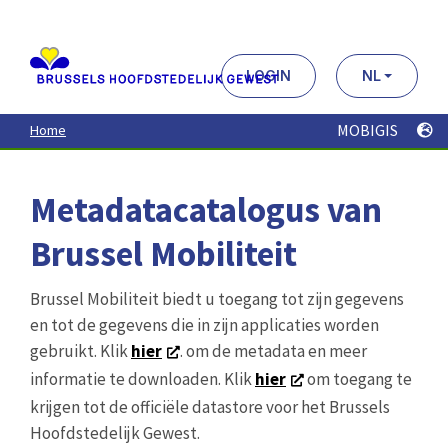
Aller
au
contenu
principal
LOGIN
NL
MOBIGIS
Home
Metadatacatalogus van
Brussel Mobiliteit
Brussel Mobiliteit biedt u toegang tot zijn gegevens
en tot de gegevens die in zijn applicaties worden
gebruikt. Klik
hier
. om de metadata en meer
informatie te downloaden. Klik
hier
om toegang te
krijgen tot de officiële datastore voor het Brussels
Hoofdstedelijk Gewest.