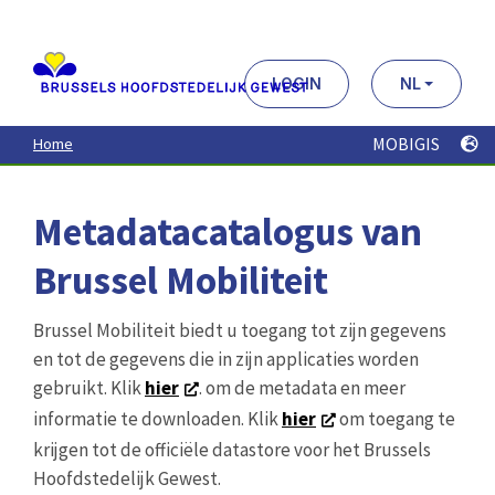
Aller
au
contenu
principal
LOGIN
NL
MOBIGIS
Home
Metadatacatalogus van
Brussel Mobiliteit
Brussel Mobiliteit biedt u toegang tot zijn gegevens
en tot de gegevens die in zijn applicaties worden
gebruikt. Klik
hier
. om de metadata en meer
informatie te downloaden. Klik
hier
om toegang te
krijgen tot de officiële datastore voor het Brussels
Hoofdstedelijk Gewest.