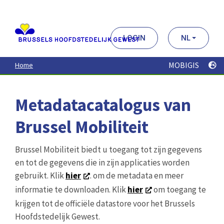
Aller
au
contenu
principal
LOGIN
NL
MOBIGIS
Home
Metadatacatalogus van
Brussel Mobiliteit
Brussel Mobiliteit biedt u toegang tot zijn gegevens
en tot de gegevens die in zijn applicaties worden
gebruikt. Klik
hier
. om de metadata en meer
informatie te downloaden. Klik
hier
om toegang te
krijgen tot de officiële datastore voor het Brussels
Hoofdstedelijk Gewest.