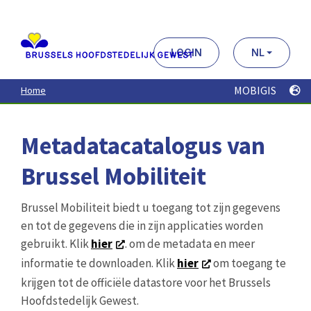
Aller
au
contenu
principal
LOGIN
NL
MOBIGIS
Home
Metadatacatalogus van
Brussel Mobiliteit
Brussel Mobiliteit biedt u toegang tot zijn gegevens
en tot de gegevens die in zijn applicaties worden
gebruikt. Klik
hier
. om de metadata en meer
informatie te downloaden. Klik
hier
om toegang te
krijgen tot de officiële datastore voor het Brussels
Hoofdstedelijk Gewest.