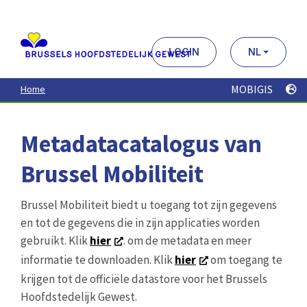
Aller
au
contenu
principal
LOGIN
NL
MOBIGIS
Home
Metadatacatalogus van
Brussel Mobiliteit
Brussel Mobiliteit biedt u toegang tot zijn gegevens
en tot de gegevens die in zijn applicaties worden
gebruikt. Klik
hier
. om de metadata en meer
informatie te downloaden. Klik
hier
om toegang te
krijgen tot de officiële datastore voor het Brussels
Hoofdstedelijk Gewest.