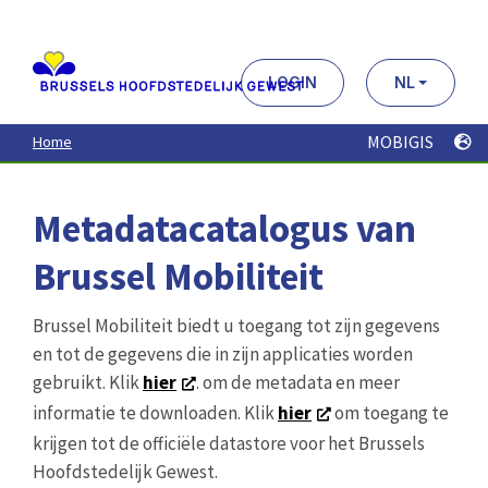
Aller
au
contenu
principal
LOGIN
NL
MOBIGIS
Home
Metadatacatalogus van
Brussel Mobiliteit
Brussel Mobiliteit biedt u toegang tot zijn gegevens
en tot de gegevens die in zijn applicaties worden
gebruikt. Klik
hier
. om de metadata en meer
informatie te downloaden. Klik
hier
om toegang te
krijgen tot de officiële datastore voor het Brussels
Hoofdstedelijk Gewest.