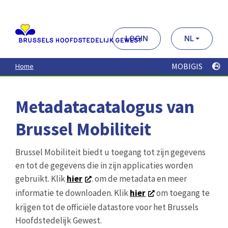
Aller
au
contenu
principal
LOGIN
NL
MOBIGIS
Home
Metadatacatalogus van
Brussel Mobiliteit
Brussel Mobiliteit biedt u toegang tot zijn gegevens
en tot de gegevens die in zijn applicaties worden
gebruikt. Klik
hier
. om de metadata en meer
informatie te downloaden. Klik
hier
om toegang te
krijgen tot de officiële datastore voor het Brussels
Hoofdstedelijk Gewest.