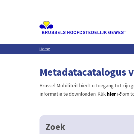
Aller
au
contenu
principal
Home
Metadatacatalogus va
Brussel Mobiliteit biedt u toegang tot zijn 
informatie te downloaden. Klik
hier
om to
Zoek