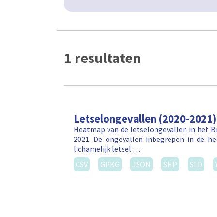
1 resultaten
Letselongevallen (2020-2021)
Heatmap van de letselongevallen in het Br
2021. De ongevallen inbegrepen in de h
lichamelijk letsel …
CSV
GPKG
JSON
SHP
SLD