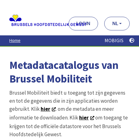
Aller
au
contenu
principal
LOGIN
NL
MOBIGIS
Home
Metadatacatalogus van
Brussel Mobiliteit
Brussel Mobiliteit biedt u toegang tot zijn gegevens
en tot de gegevens die in zijn applicaties worden
gebruikt. Klik
hier
. om de metadata en meer
informatie te downloaden. Klik
hier
om toegang te
krijgen tot de officiële datastore voor het Brussels
Hoofdstedelijk Gewest.