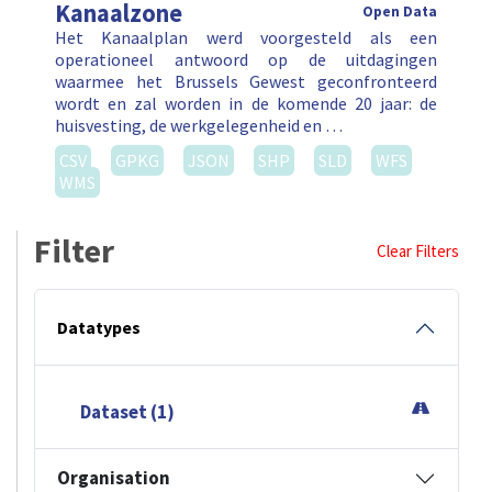
Kanaalzone
Open Data
Het Kanaalplan werd voorgesteld als een
operationeel antwoord op de uitdagingen
waarmee het Brussels Gewest geconfronteerd
wordt en zal worden in de komende 20 jaar: de
huisvesting, de werkgelegenheid en …
CSV
GPKG
JSON
SHP
SLD
WFS
WMS
Filter
Clear Filters
Datatypes
Dataset (1)
Organisation