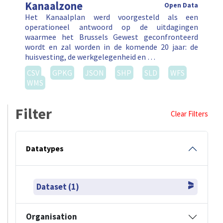
Kanaalzone
Open Data
Het Kanaalplan werd voorgesteld als een
operationeel antwoord op de uitdagingen
waarmee het Brussels Gewest geconfronteerd
wordt en zal worden in de komende 20 jaar: de
huisvesting, de werkgelegenheid en …
CSV
GPKG
JSON
SHP
SLD
WFS
WMS
Filter
Clear Filters
Datatypes
Dataset (1)
Organisation