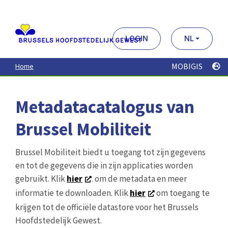
Aller
au
contenu
principal
LOGIN
NL
MOBIGIS
Home
Metadatacatalogus van
Brussel Mobiliteit
Brussel Mobiliteit biedt u toegang tot zijn gegevens
en tot de gegevens die in zijn applicaties worden
gebruikt. Klik
hier
. om de metadata en meer
informatie te downloaden. Klik
hier
om toegang te
krijgen tot de officiële datastore voor het Brussels
Hoofdstedelijk Gewest.