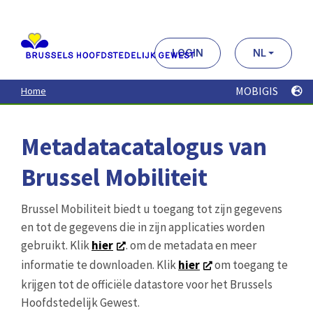
Aller
au
contenu
principal
LOGIN
NL
MOBIGIS
Home
Metadatacatalogus van
Brussel Mobiliteit
Brussel Mobiliteit biedt u toegang tot zijn gegevens
en tot de gegevens die in zijn applicaties worden
gebruikt. Klik
hier
. om de metadata en meer
informatie te downloaden. Klik
hier
om toegang te
krijgen tot de officiële datastore voor het Brussels
Hoofdstedelijk Gewest.