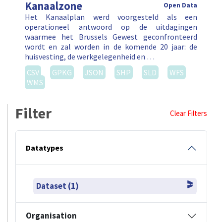
Kanaalzone
Open Data
Het Kanaalplan werd voorgesteld als een
operationeel antwoord op de uitdagingen
waarmee het Brussels Gewest geconfronteerd
wordt en zal worden in de komende 20 jaar: de
huisvesting, de werkgelegenheid en …
CSV
GPKG
JSON
SHP
SLD
WFS
WMS
Filter
Clear Filters
Datatypes
Dataset (1)
Organisation