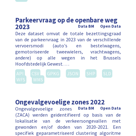
Parkeervraag op de openbare weg
2023
Data BM
Open Data
Deze dataset omvat de totale bezettingsgraad
van de parkeervraag in 2023 van de verschillende
vervoersmodi (auto's en bestelwagens,
gemotoriseerde tweewielers, vrachtwagens,
andere) op alle wegen in het Brussels
Hoofdstedelijk Gewest. …
API
CSV
GPKG
JSON
SHP
SLD
WFS
WMS
Ongevalgevoelige zones 2022
Ongevalgevoelige zones
Data BM
Open Data
(ZACA) werden geïdentifieerd op basis van de
lokalisatie van de verkeersongevallen met
gewonden en/of doden van 2020-2021. Een
specifiek geparametriseerd clustering algoritme