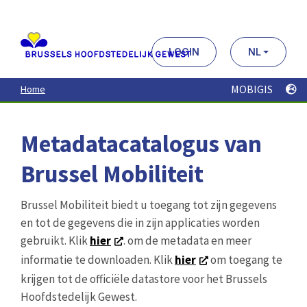
Aller
au
contenu
principal
LOGIN
NL
MOBIGIS
Home
Metadatacatalogus van
Brussel Mobiliteit
Brussel Mobiliteit biedt u toegang tot zijn gegevens
en tot de gegevens die in zijn applicaties worden
gebruikt. Klik
hier
. om de metadata en meer
informatie te downloaden. Klik
hier
om toegang te
krijgen tot de officiële datastore voor het Brussels
Hoofdstedelijk Gewest.