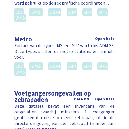
werd gebruikt op de geografische coördinaten …
CSV
GPKG
JSON
SHP
SLD
WFS
WMS
Metro
Open Data
Extract van de types 'MS' en 'MT' van Urbis ADM SS.
Deze types stellen de metro stations en tunnels
voor.
CSV
GPKG
JSON
SHP
SLD
WFS
WMS
Voetgangersongevallen op
zebrapaden
Data BM
Open Data
Deze dataset bevat een inventaris van de
ongevallen waarbij minstens 1 voetganger
geblesseerd raakte op een zebrapad, of in de
directe omgeving van een zebrapad (minder dan