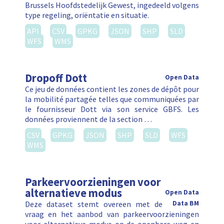
Brussels Hoofdstedelijk Gewest, ingedeeld volgens
type regeling, oriëntatie en situatie.
API
CSV
GPKG
JSON
SHP
SLD
WFS
WMS
Dropoff Dott
Open Data
Ce jeu de données contient les zones de dépôt pour
la mobilité partagée telles que communiquées par
le fournisseur Dott via son service GBFS. Les
données proviennent de la section …
CSV
GPKG
JSON
SHP
SLD
WFS
WMS
Parkeervoorzieningen voor
alternatieve modus
Open Data
Deze dataset stemt overeen met de
Data BM
vraag en het aanbod van parkeervoorzieningen