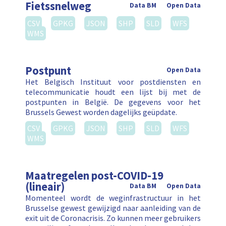
Fietssnelweg
Data BM
Open Data
CSV
GPKG
JSON
SHP
SLD
WFS
WMS
Postpunt
Open Data
Het Belgisch Instituut voor postdiensten en
telecommunicatie houdt een lijst bij met de
postpunten in België. De gegevens voor het
Brussels Gewest worden dagelijks geüpdate.
CSV
GPKG
JSON
SHP
SLD
WFS
WMS
Maatregelen post-COVID-19
(lineair)
Data BM
Open Data
Momenteel wordt de weginfrastructuur in het
Brusselse gewest gewijzigd naar aanleiding van de
exit uit de Coronacrisis. Zo kunnen meer gebruikers