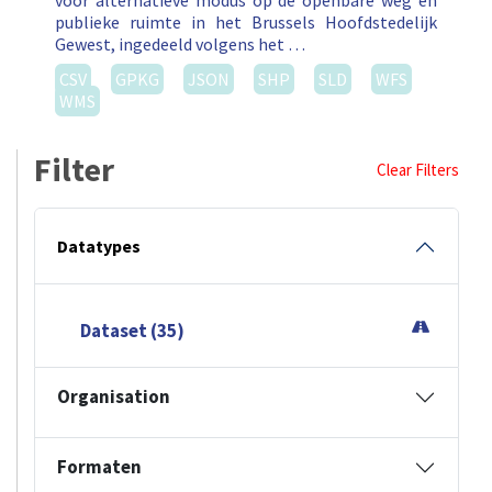
voor alternatieve modus op de openbare weg en
publieke ruimte in het Brussels Hoofdstedelijk
Gewest, ingedeeld volgens het …
CSV
GPKG
JSON
SHP
SLD
WFS
WMS
Filter
Clear Filters
Datatypes
Dataset (35)
Organisation
Formaten