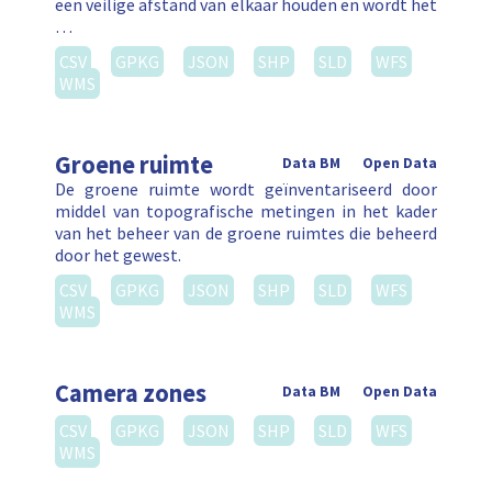
een veilige afstand van elkaar houden en wordt het
…
CSV
GPKG
JSON
SHP
SLD
WFS
WMS
Groene ruimte
Data BM
Open Data
De groene ruimte wordt geïnventariseerd door
middel van topografische metingen in het kader
van het beheer van de groene ruimtes die beheerd
door het gewest.
CSV
GPKG
JSON
SHP
SLD
WFS
WMS
Camera zones
Data BM
Open Data
CSV
GPKG
JSON
SHP
SLD
WFS
WMS