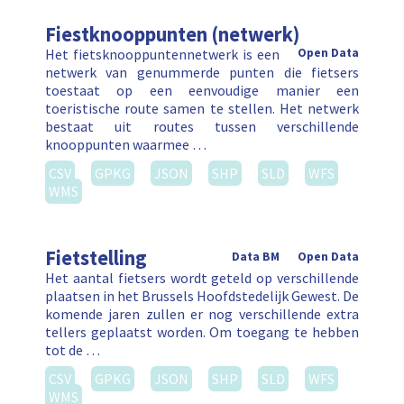
Fiestknooppunten (netwerk)
Het fietsknooppuntennetwerk is een
Open Data
netwerk van genummerde punten die fietsers
toestaat op een eenvoudige manier een
toeristische route samen te stellen. Het netwerk
bestaat uit routes tussen verschillende
knooppunten waarmee …
CSV
GPKG
JSON
SHP
SLD
WFS
WMS
Fietstelling
Data BM
Open Data
Het aantal fietsers wordt geteld op verschillende
plaatsen in het Brussels Hoofdstedelijk Gewest. De
komende jaren zullen er nog verschillende extra
tellers geplaatst worden. Om toegang te hebben
tot de …
CSV
GPKG
JSON
SHP
SLD
WFS
WMS