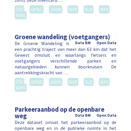
10m). Deze inventaris …
CSV
GPKG
JSON
SHP
SLD
WFS
WMS
Groene wandeling (voetgangers)
De Groene Wandeling is
Data BM
Open Data
een prachtig traject van meer dan 63 km dat het
Gewest omsluit en waarlangs fietsers en
voetgangers verschillende parken en
natuurgebieden kunnen doorkruisen. De
aantrekkingskracht van …
CSV
GPKG
JSON
SHP
SLD
WFS
WMS
Parkeeraanbod op de openbare
weg
Data BM
Open Data
Deze dataset omvat het parkeeraanbod op de
openbare weg en in de publieke ruimte in het