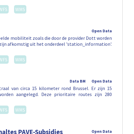
WFS
WMS
Open Data
elde mobiliteit zoals die door de provider Dott worden
zijn afkomstig uit het onderdeel 'station_information'.
WFS
WMS
Data BM
Open Data
raal van circa 15 kilometer rond Brussel. Er zijn 15
 worden aangelegd. Deze prioritaire routes zijn 280
WFS
WMS
altes PAVE-Subsidies
Open Data