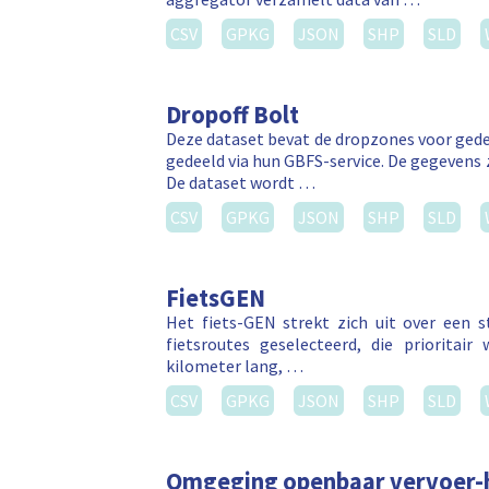
CSV
GPKG
JSON
SHP
SLD
Dropoff Bolt
Deze dataset bevat de dropzones voor gede
gedeeld via hun GBFS-service. De gegevens 
De dataset wordt …
CSV
GPKG
JSON
SHP
SLD
FietsGEN
Het fiets-GEN strekt zich uit over een st
fietsroutes geselecteerd, die prioritair
kilometer lang, …
CSV
GPKG
JSON
SHP
SLD
Omgeging openbaar vervoer-h