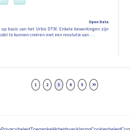
WFS
WMS
Open Data
op basis van het Urbis DTM. Enkele bewerkingen zijn
odel te kunnen creëren met een resolutie van …
1
2
3
4
5
n
Privacybeleid
Toegankelijkheidsverklaring
Cookiesbeleid
Con