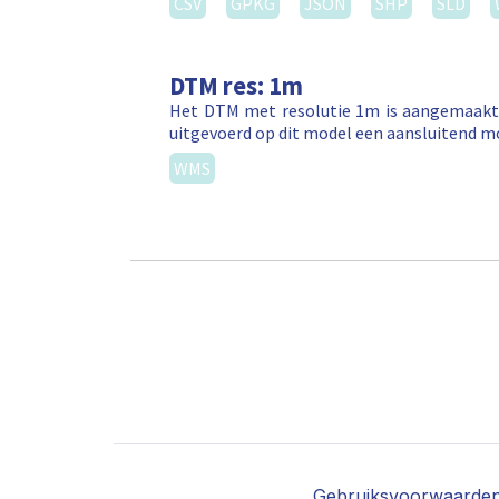
CSV
GPKG
JSON
SHP
SLD
DTM res: 1m
Het DTM met resolutie 1m is aangemaakt 
uitgevoerd op dit model een aansluitend m
WMS
Gebruiksvoorwaarde