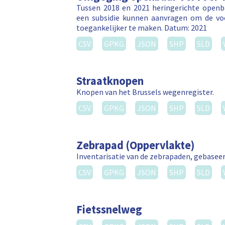
Tussen 2018 en 2021 heringerichte openb
een subsidie kunnen aanvragen om de voe
toegankelijker te maken. Datum: 2021
CSV
GPKG
JSON
SHP
SLD
Straatknopen
Knopen van het Brussels wegenregister.
CSV
GPKG
JSON
SHP
SLD
Zebrapad (Oppervlakte)
Inventarisatie van de zebrapaden, gebasee
CSV
GPKG
JSON
SHP
SLD
Fietssnelweg