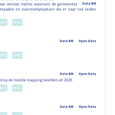
aar vervoer haltes waarvoor de gemeentes
Data BM
tpaden en oversteekplaatsen die er naar toe leiden
WFS
WMS
Data BM
Open Data
WFS
WMS
Data BM
Open Data
rd op de mobile mapping beelden uit 2020.
WFS
WMS
Data BM
Open Data