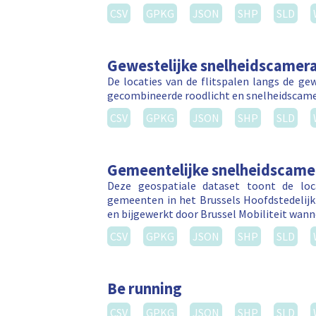
CSV
GPKG
JSON
SHP
SLD
Gewestelijke snelheidscamer
De locaties van de flitspalen langs de ge
gecombineerde roodlicht en snelheidscame
CSV
GPKG
JSON
SHP
SLD
Gemeentelijke snelheidscame
Deze geospatiale dataset toont de loca
gemeenten in het Brussels Hoofdstedelijk
en bijgewerkt door Brussel Mobiliteit wan
CSV
GPKG
JSON
SHP
SLD
Be running
CSV
GPKG
JSON
SHP
SLD