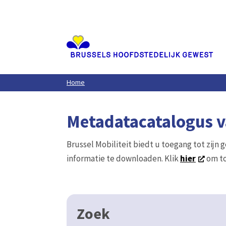
Aller
au
contenu
principal
Home
Metadatacatalogus va
Brussel Mobiliteit biedt u toegang tot zijn 
informatie te downloaden. Klik
hier
om to
Zoek