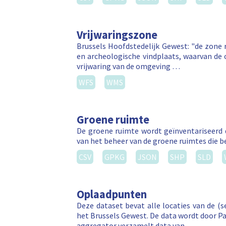
Vrijwaringszone
Brussels Hoofdstedelijk Gewest: "de zon
en archeologische vindplaats, waarvan de 
vrijwaring van de omgeving …
WFS
WMS
Groene ruimte
De groene ruimte wordt geïnventariseerd 
van het beheer van de groene ruimtes die b
CSV
GPKG
JSON
SHP
SLD
Oplaadpunten
Deze dataset bevat alle locaties van de (
het Brussels Gewest. De data wordt door P
aggregator verzamelt data van …