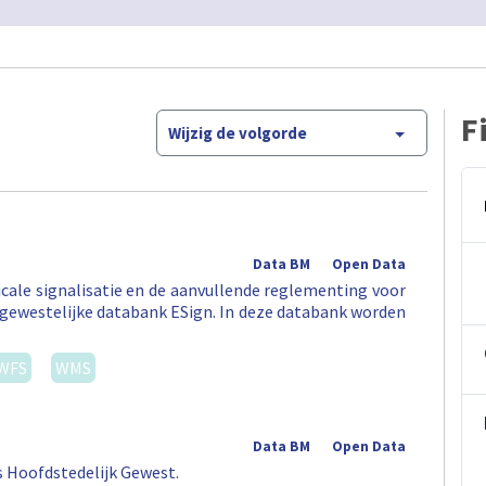
F
Wijzig de volgorde
Data BM
Open Data
icale signalisatie en de aanvullende reglementing voor
gewestelijke databank ESign. In deze databank worden
WFS
WMS
Data BM
Open Data
ls Hoofdstedelijk Gewest.