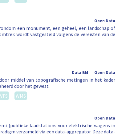
Open Data
e rondom een monument, een geheel, een landschap of
omtrek wordt vastgesteld volgens de vereisten van de
Data BM
Open Data
door middel van topografische metingen in het kader
eheerd door het gewest.
WFS
WMS
Open Data
semi-)publieke laadstations voor elektrische wagens in
aradigm verzameld via een data-aggregator. Deze data-