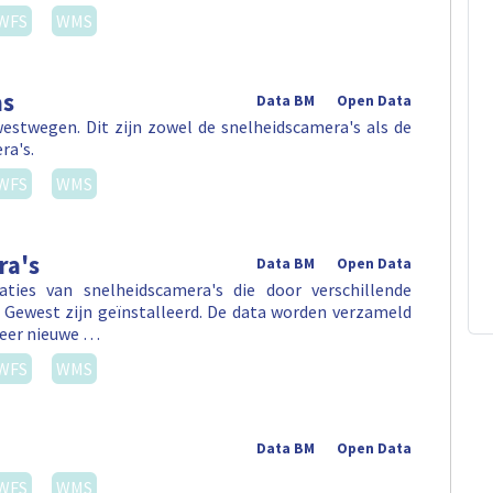
WFS
WMS
as
Data BM
Open Data
westwegen. Dit zijn zowel de snelheidscamera's als de
ra's.
WFS
WMS
ra's
Data BM
Open Data
ties van snelheidscamera's die door verschillende
 Gewest zijn geïnstalleerd. De data worden verzameld
neer nieuwe …
WFS
WMS
Data BM
Open Data
WFS
WMS