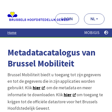
Aller
au
contenu
principal
LOGIN
NL
MOBIGIS
Home
Metadatacatalogus van
Brussel Mobiliteit
Brussel Mobiliteit biedt u toegang tot zijn gegevens
en tot de gegevens die in zijn applicaties worden
gebruikt. Klik
hier
. om de metadata en meer
informatie te downloaden. Klik
hier
om toegang te
krijgen tot de officiële datastore voor het Brussels
Hoofdstedelijk Gewest.