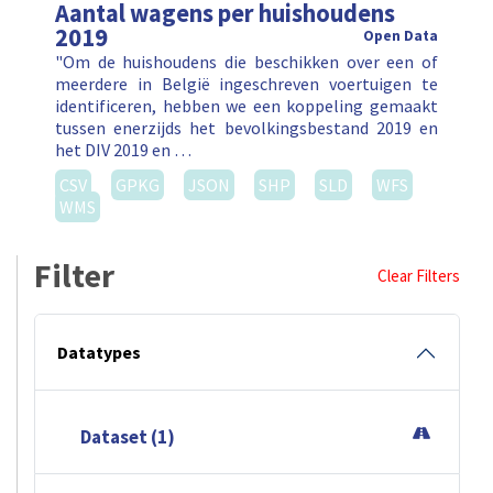
Aantal wagens per huishoudens
2019
Open Data
"Om de huishoudens die beschikken over een of
meerdere in België ingeschreven voertuigen te
identificeren, hebben we een koppeling gemaakt
tussen enerzijds het bevolkingsbestand 2019 en
het DIV 2019 en …
CSV
GPKG
JSON
SHP
SLD
WFS
WMS
Filter
Clear Filters
Datatypes
Dataset (1)