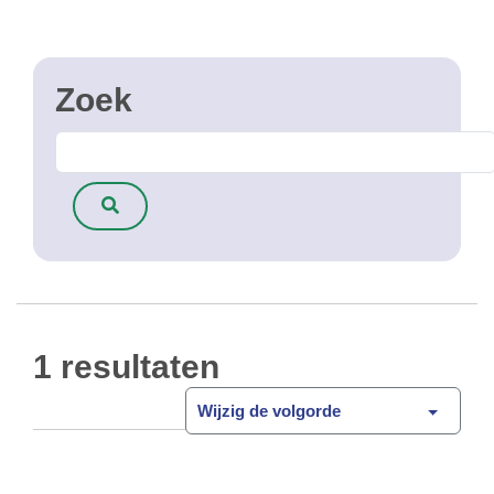
1 resultaten
Wijzig de volgorde
Aantal wagens per huishoudens
2019
Open Data
"Om de huishoudens die beschikken over een of
meerdere in België ingeschreven voertuigen te
identificeren, hebben we een koppeling gemaakt
tussen enerzijds het bevolkingsbestand 2019 en
het DIV 2019 en …