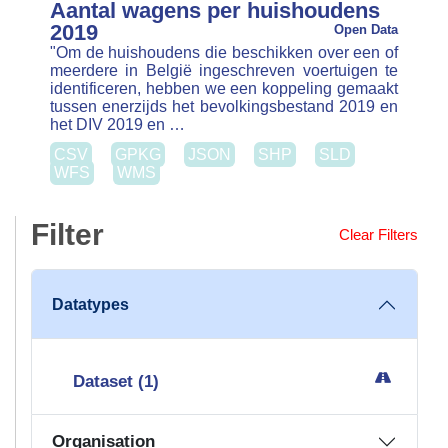
CSV
GPKG
JSON
SHP
SLD
WFS
WMS
Filter
Clear Filters
Datatypes
Dataset (1)
Organisation
Statbel (Algemene Directie Statistiek –
Statistics Belgium) (1)