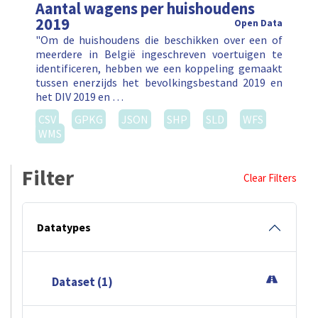
Aantal wagens per huishoudens
2019
Open Data
"Om de huishoudens die beschikken over een of
meerdere in België ingeschreven voertuigen te
identificeren, hebben we een koppeling gemaakt
tussen enerzijds het bevolkingsbestand 2019 en
het DIV 2019 en …
CSV
GPKG
JSON
SHP
SLD
WFS
WMS
Filter
Clear Filters
Datatypes
Dataset (1)