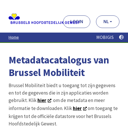
Aller
au
contenu
principal
LOGIN
NL
MOBIGIS
Home
Metadatacatalogus van
Brussel Mobiliteit
Brussel Mobiliteit biedt u toegang tot zijn gegevens
en tot de gegevens die in zijn applicaties worden
gebruikt. Klik
hier
. om de metadata en meer
informatie te downloaden. Klik
hier
om toegang te
krijgen tot de officiële datastore voor het Brussels
Hoofdstedelijk Gewest.