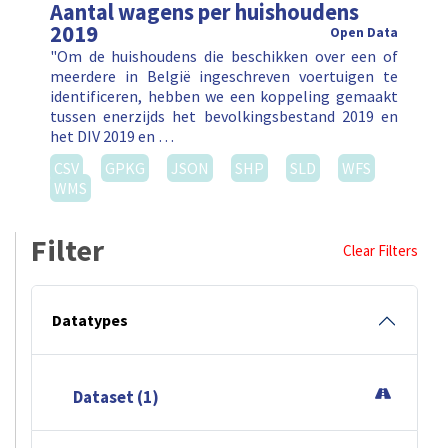
Aantal wagens per huishoudens
2019
Open Data
"Om de huishoudens die beschikken over een of
meerdere in België ingeschreven voertuigen te
identificeren, hebben we een koppeling gemaakt
tussen enerzijds het bevolkingsbestand 2019 en
het DIV 2019 en …
CSV
GPKG
JSON
SHP
SLD
WFS
WMS
Filter
Clear Filters
Datatypes
Dataset (1)