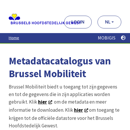
Aller
au
contenu
principal
LOGIN
NL
MOBIGIS
Home
Metadatacatalogus van
Brussel Mobiliteit
Brussel Mobiliteit biedt u toegang tot zijn gegevens
en tot de gegevens die in zijn applicaties worden
gebruikt. Klik
hier
. om de metadata en meer
informatie te downloaden. Klik
hier
om toegang te
krijgen tot de officiële datastore voor het Brussels
Hoofdstedelijk Gewest.