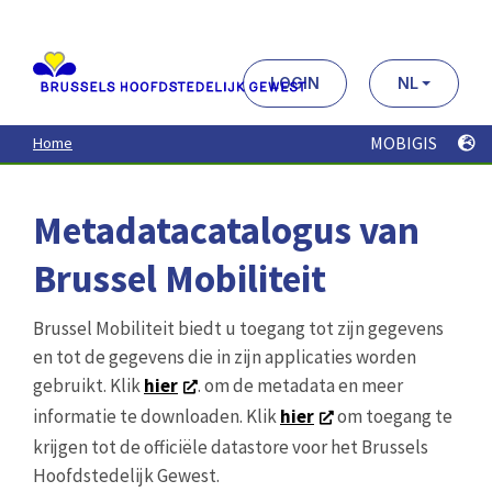
Aller
au
contenu
principal
LOGIN
NL
MOBIGIS
Home
Metadatacatalogus van
Brussel Mobiliteit
Brussel Mobiliteit biedt u toegang tot zijn gegevens
en tot de gegevens die in zijn applicaties worden
gebruikt. Klik
hier
. om de metadata en meer
informatie te downloaden. Klik
hier
om toegang te
krijgen tot de officiële datastore voor het Brussels
Hoofdstedelijk Gewest.