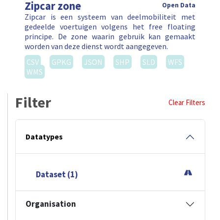
Zipcar zone
Open Data
Zipcar is een systeem van deelmobiliteit met
gedeelde voertuigen volgens het free floating
principe. De zone waarin gebruik kan gemaakt
worden van deze dienst wordt aangegeven.
CSV
GPKG
JSON
SHP
SLD
WFS
WMS
Filter
Clear Filters
Datatypes
Dataset (1)
Organisation