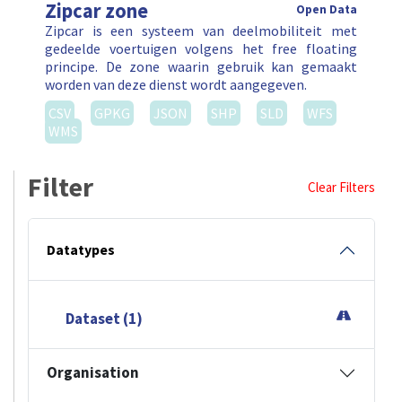
Zipcar zone
Open Data
Zipcar is een systeem van deelmobiliteit met
gedeelde voertuigen volgens het free floating
principe. De zone waarin gebruik kan gemaakt
worden van deze dienst wordt aangegeven.
CSV
GPKG
JSON
SHP
SLD
WFS
WMS
Filter
Clear Filters
Datatypes
Dataset (1)
Organisation