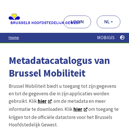
Aller
au
contenu
principal
LOGIN
NL
MOBIGIS
Home
Metadatacatalogus van
Brussel Mobiliteit
Brussel Mobiliteit biedt u toegang tot zijn gegevens
en tot de gegevens die in zijn applicaties worden
gebruikt. Klik
hier
. om de metadata en meer
informatie te downloaden. Klik
hier
om toegang te
krijgen tot de officiële datastore voor het Brussels
Hoofdstedelijk Gewest.