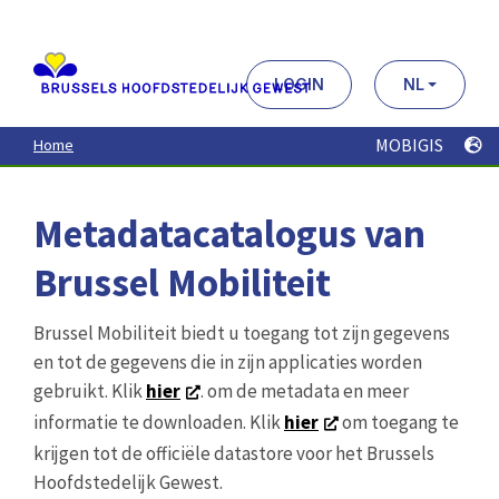
Aller
au
contenu
principal
LOGIN
NL
MOBIGIS
Home
Metadatacatalogus van
Brussel Mobiliteit
Brussel Mobiliteit biedt u toegang tot zijn gegevens
en tot de gegevens die in zijn applicaties worden
gebruikt. Klik
hier
. om de metadata en meer
informatie te downloaden. Klik
hier
om toegang te
krijgen tot de officiële datastore voor het Brussels
Hoofdstedelijk Gewest.