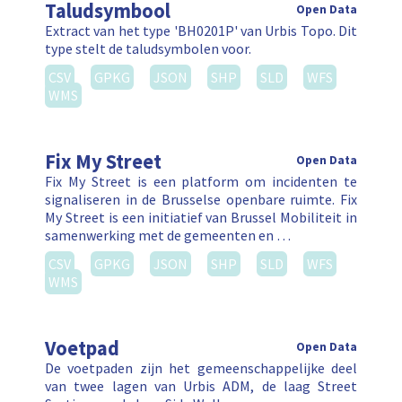
Taludsymbool
Open Data
Extract van het type 'BH0201P' van Urbis Topo. Dit
type stelt de taludsymbolen voor.
CSV
GPKG
JSON
SHP
SLD
WFS
WMS
Fix My Street
Open Data
Fix My Street is een platform om incidenten te
signaliseren in de Brusselse openbare ruimte. Fix
My Street is een initiatief van Brussel Mobiliteit in
samenwerking met de gemeenten en …
CSV
GPKG
JSON
SHP
SLD
WFS
WMS
Voetpad
Open Data
De voetpaden zijn het gemeenschappelijke deel
van twee lagen van Urbis ADM, de laag Street