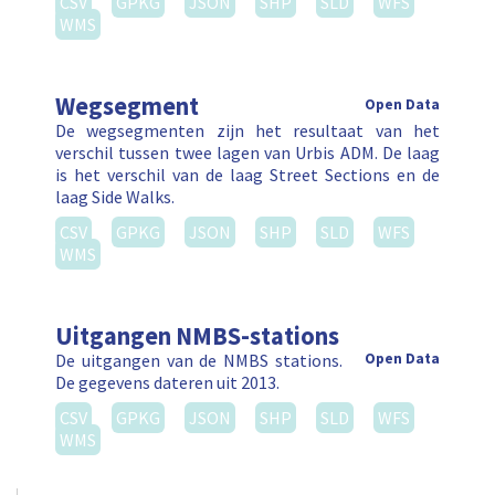
CSV
GPKG
JSON
SHP
SLD
WFS
WMS
Wegsegment
Open Data
De wegsegmenten zijn het resultaat van het
verschil tussen twee lagen van Urbis ADM. De laag
is het verschil van de laag Street Sections en de
laag Side Walks.
CSV
GPKG
JSON
SHP
SLD
WFS
WMS
Uitgangen NMBS-stations
De uitgangen van de NMBS stations.
Open Data
De gegevens dateren uit 2013.
CSV
GPKG
JSON
SHP
SLD
WFS
WMS