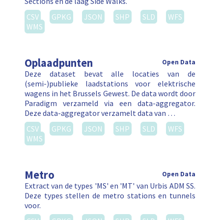
Sections en de laag Side Walks.
CSV
GPKG
JSON
SHP
SLD
WFS
WMS
Oplaadpunten
Open Data
Deze dataset bevat alle locaties van de
(semi-)publieke laadstations voor elektrische
wagens in het Brussels Gewest. De data wordt door
Paradigm verzameld via een data-aggregator.
Deze data-aggregator verzamelt data van …
CSV
GPKG
JSON
SHP
SLD
WFS
WMS
Metro
Open Data
Extract van de types 'MS' en 'MT' van Urbis ADM SS.
Deze types stellen de metro stations en tunnels
voor.