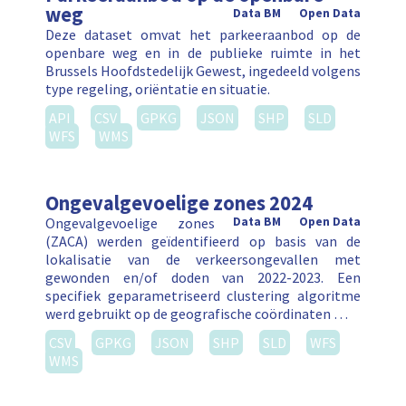
weg
Data BM
Open Data
Deze dataset omvat het parkeeraanbod op de
openbare weg en in de publieke ruimte in het
Brussels Hoofdstedelijk Gewest, ingedeeld volgens
type regeling, oriëntatie en situatie.
API
CSV
GPKG
JSON
SHP
SLD
WFS
WMS
Ongevalgevoelige zones 2024
Ongevalgevoelige zones
Data BM
Open Data
(ZACA) werden geïdentifieerd op basis van de
lokalisatie van de verkeersongevallen met
gewonden en/of doden van 2022-2023. Een
specifiek geparametriseerd clustering algoritme
werd gebruikt op de geografische coördinaten …
CSV
GPKG
JSON
SHP
SLD
WFS
WMS