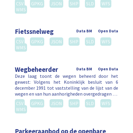
CSV
GPKG
JSON
SHP
SLD
WFS
WMS
Fietssnelweg
Data BM
Open Data
CSV
GPKG
JSON
SHP
SLD
WFS
WMS
Wegbeheerder
Data BM
Open Data
Deze laag toont de wegen beheerd door het
gewest: Volgens het Koninklijk besluit van 6
december 1991 tot vaststelling van de lijst van de
wegen en van hun aanhorigheden overgedragen …
CSV
GPKG
JSON
SHP
SLD
WFS
WMS
Parkeeraanbod op de openbare