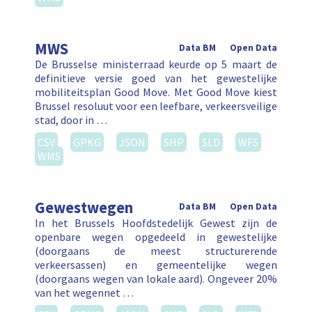
MWS
Data BM
Open Data
De Brusselse ministerraad keurde op 5 maart de
definitieve versie goed van het gewestelijke
mobiliteitsplan Good Move. Met Good Move kiest
Brussel resoluut voor een leefbare, verkeersveilige
stad, door in …
CSV
GPKG
JSON
SHP
SLD
WFS
WMS
Gewestwegen
Data BM
Open Data
In het Brussels Hoofdstedelijk Gewest zijn de
openbare wegen opgedeeld in gewestelijke
(doorgaans de meest structurerende
verkeersassen) en gemeentelijke wegen
(doorgaans wegen van lokale aard). Ongeveer 20%
van het wegennet …