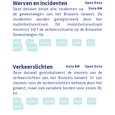
Werven en incidenten
Open Data
Deze dataset bevat alle incidenten op
Data BM
de gewestwegen van het Brussels Gewest. De
incidenten worden geregistreerd door het
mobiliteitscentrum. Dit mobiliteitscentrum
monitort 24/7 de verkeerssituatie op de Brusselse
Gewestwegen. De …
API
CSV
GPKG
JSON
SHP
SLD
WFS
WMS
Verkeerslichten
Data BM
Open Data
Deze dataset geolokaliseert de sleutels van de
verkeerslichten van het Brussels Gewest. Er zijn
sleutels voor de verkeerslichten beheerd door het
gewest, maar ook variabele borden voor zones 30,
en …
CSV
GPKG
JSON
SHP
SLD
WFS
WMS