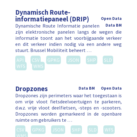
Dynamisch Route-
informatiepaneel (DRIP)
Open Data
Dynamische Route Informatie panelen
Data BM
zijn elektronische panelen langs de wegen die
informatie toont aan het voorbijgaande verkeer
en dit verkeer indien nodig via een andere weg
stuurt. Brussel Mobiliteit beheert …
API
CSV
GPKG
JSON
SHP
SLD
WFS
WMS
Dropzones
Data BM
Open Data
Dropzones zijn perimeters waar het toegestaan is
om vrije vloot fietsdeelvoertuigen te parkeren,
d.w.z. vrije vloot deelfietsen, -steps en -scooters.
Dropzones worden gemarkeerd in de openbare
ruimte om gebruikers te …
CSV
GPKG
JSON
SHP
SLD
WFS
WMS