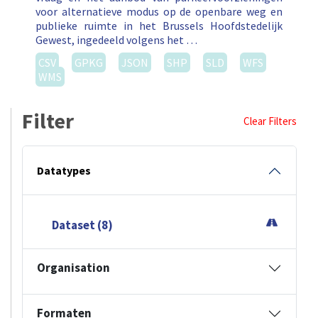
voor alternatieve modus op de openbare weg en
publieke ruimte in het Brussels Hoofdstedelijk
Gewest, ingedeeld volgens het …
CSV
GPKG
JSON
SHP
SLD
WFS
WMS
Filter
Clear Filters
Datatypes
Dataset (8)
Organisation
Formaten