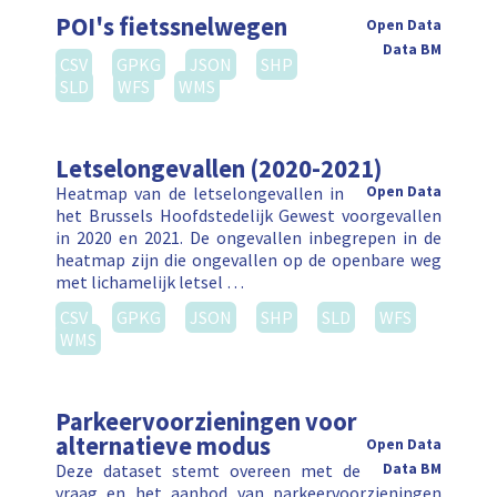
POI's fietssnelwegen
Open Data
Data BM
CSV
GPKG
JSON
SHP
SLD
WFS
WMS
Letselongevallen (2020-2021)
Heatmap van de letselongevallen in
Open Data
het Brussels Hoofdstedelijk Gewest voorgevallen
in 2020 en 2021. De ongevallen inbegrepen in de
heatmap zijn die ongevallen op de openbare weg
met lichamelijk letsel …
CSV
GPKG
JSON
SHP
SLD
WFS
WMS
Parkeervoorzieningen voor
alternatieve modus
Open Data
Deze dataset stemt overeen met de
Data BM
vraag en het aanbod van parkeervoorzieningen