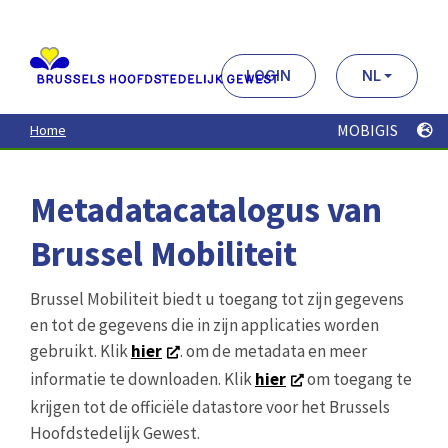
Aller
au
contenu
principal
LOGIN
NL
MOBIGIS
Home
Metadatacatalogus van
Brussel Mobiliteit
Brussel Mobiliteit biedt u toegang tot zijn gegevens
en tot de gegevens die in zijn applicaties worden
gebruikt. Klik
hier
. om de metadata en meer
informatie te downloaden. Klik
hier
om toegang te
krijgen tot de officiële datastore voor het Brussels
Hoofdstedelijk Gewest.