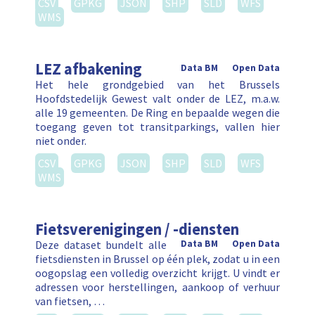
CSV
GPKG
JSON
SHP
SLD
WFS
WMS
LEZ afbakening
Data BM
Open Data
Het hele grondgebied van het Brussels
Hoofdstedelijk Gewest valt onder de LEZ, m.a.w.
alle 19 gemeenten. De Ring en bepaalde wegen die
toegang geven tot transitparkings, vallen hier
niet onder.
CSV
GPKG
JSON
SHP
SLD
WFS
WMS
Fietsverenigingen / -diensten
Deze dataset bundelt alle
Data BM
Open Data
fietsdiensten in Brussel op één plek, zodat u in een
oogopslag een volledig overzicht krijgt. U vindt er
adressen voor herstellingen, aankoop of verhuur
van fietsen, …