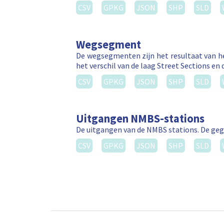
CSV
GPKG
JSON
SHP
SLD
Wegsegment
De wegsegmenten zijn het resultaat van he
het verschil van de laag Street Sections en 
CSV
GPKG
JSON
SHP
SLD
Uitgangen NMBS-stations
De uitgangen van de NMBS stations. De geg
CSV
GPKG
JSON
SHP
SLD