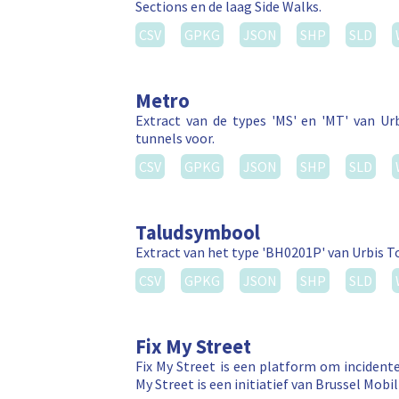
Sections en de laag Side Walks.
CSV
GPKG
JSON
SHP
SLD
Metro
Extract van de types 'MS' en 'MT' van Ur
tunnels voor.
CSV
GPKG
JSON
SHP
SLD
Taludsymbool
Extract van het type 'BH0201P' van Urbis To
CSV
GPKG
JSON
SHP
SLD
Fix My Street
Fix My Street is een platform om incidente
My Street is een initiatief van Brussel Mo