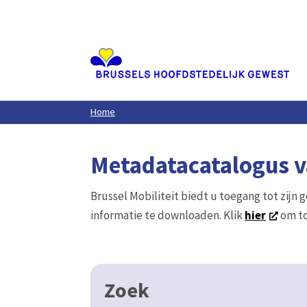
Aller
au
contenu
principal
Home
Metadatacatalogus va
Brussel Mobiliteit biedt u toegang tot zijn 
informatie te downloaden. Klik
hier
om to
Zoek