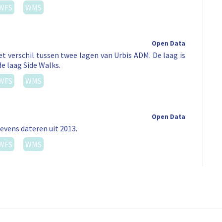
WFS
WMS
Open Data
t verschil tussen twee lagen van Urbis ADM. De laag is
de laag Side Walks.
WFS
WMS
Open Data
evens dateren uit 2013.
WFS
WMS