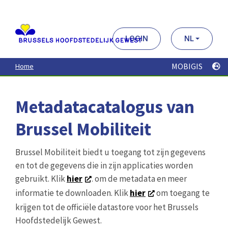
Aller
au
contenu
principal
LOGIN
NL
MOBIGIS
Home
Metadatacatalogus van
Brussel Mobiliteit
Brussel Mobiliteit biedt u toegang tot zijn gegevens
en tot de gegevens die in zijn applicaties worden
gebruikt. Klik
hier
. om de metadata en meer
informatie te downloaden. Klik
hier
om toegang te
krijgen tot de officiële datastore voor het Brussels
Hoofdstedelijk Gewest.