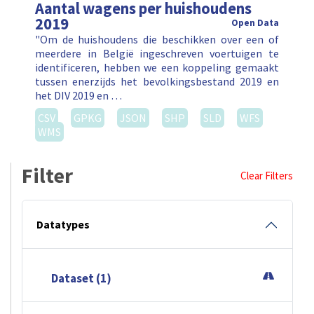
Aantal wagens per huishoudens
2019
Open Data
"Om de huishoudens die beschikken over een of
meerdere in België ingeschreven voertuigen te
identificeren, hebben we een koppeling gemaakt
tussen enerzijds het bevolkingsbestand 2019 en
het DIV 2019 en …
CSV
GPKG
JSON
SHP
SLD
WFS
WMS
Filter
Clear Filters
Datatypes
Dataset (1)