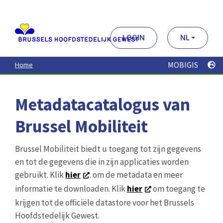
Aller
au
contenu
principal
LOGIN
NL
MOBIGIS
Home
Metadatacatalogus van
Brussel Mobiliteit
Brussel Mobiliteit biedt u toegang tot zijn gegevens
en tot de gegevens die in zijn applicaties worden
gebruikt. Klik
hier
. om de metadata en meer
informatie te downloaden. Klik
hier
om toegang te
krijgen tot de officiële datastore voor het Brussels
Hoofdstedelijk Gewest.