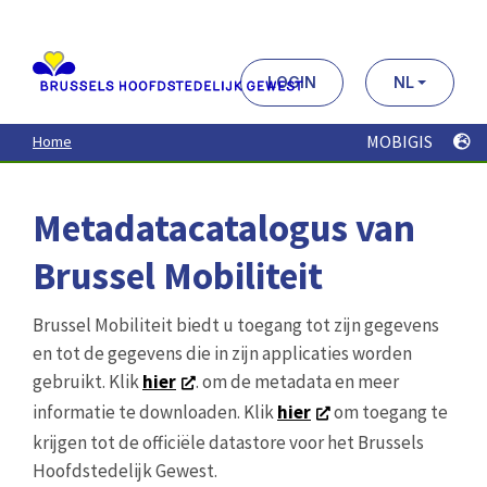
Aller
au
contenu
principal
LOGIN
NL
MOBIGIS
Home
Metadatacatalogus van
Brussel Mobiliteit
Brussel Mobiliteit biedt u toegang tot zijn gegevens
en tot de gegevens die in zijn applicaties worden
gebruikt. Klik
hier
. om de metadata en meer
informatie te downloaden. Klik
hier
om toegang te
krijgen tot de officiële datastore voor het Brussels
Hoofdstedelijk Gewest.