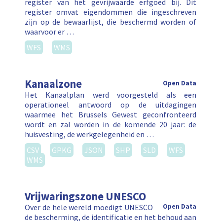
register van het gevrijwaarde erfgoed bij. Dit
register omvat eigendommen die ingeschreven
zijn op de bewaarlijst, die beschermd worden of
waarvoor er …
WFS
WMS
Kanaalzone
Open Data
Het Kanaalplan werd voorgesteld als een
operationeel antwoord op de uitdagingen
waarmee het Brussels Gewest geconfronteerd
wordt en zal worden in de komende 20 jaar: de
huisvesting, de werkgelegenheid en …
CSV
GPKG
JSON
SHP
SLD
WFS
WMS
Vrijwaringszone UNESCO
Over de hele wereld moedigt UNESCO
Open Data
de bescherming, de identificatie en het behoud aan