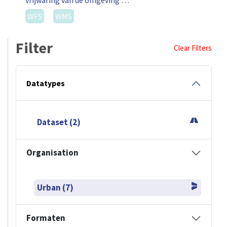
vrijwaring van de omgeving …
WFS
WMS
Filter
Clear Filters
Datatypes
Dataset (2)
Organisation
Urban (7)
Formaten