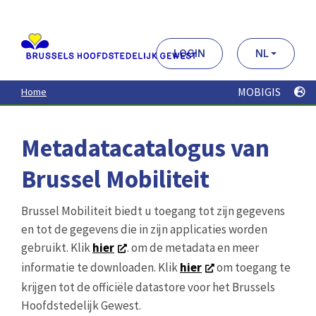
Aller
au
contenu
principal
LOGIN
NL
MOBIGIS
Home
Metadatacatalogus van
Brussel Mobiliteit
Brussel Mobiliteit biedt u toegang tot zijn gegevens
en tot de gegevens die in zijn applicaties worden
gebruikt. Klik
hier
. om de metadata en meer
informatie te downloaden. Klik
hier
om toegang te
krijgen tot de officiële datastore voor het Brussels
Hoofdstedelijk Gewest.