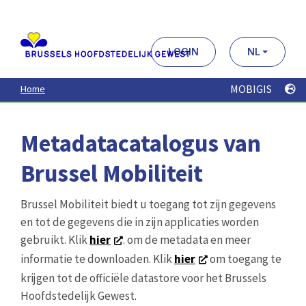
Aller
au
contenu
principal
LOGIN
NL
MOBIGIS
Home
Metadatacatalogus van
Brussel Mobiliteit
Brussel Mobiliteit biedt u toegang tot zijn gegevens
en tot de gegevens die in zijn applicaties worden
gebruikt. Klik
hier
. om de metadata en meer
informatie te downloaden. Klik
hier
om toegang te
krijgen tot de officiële datastore voor het Brussels
Hoofdstedelijk Gewest.