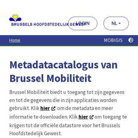
Aller
au
contenu
principal
LOGIN
NL
MOBIGIS
Home
Metadatacatalogus van
Brussel Mobiliteit
Brussel Mobiliteit biedt u toegang tot zijn gegevens
en tot de gegevens die in zijn applicaties worden
gebruikt. Klik
hier
. om de metadata en meer
informatie te downloaden. Klik
hier
om toegang te
krijgen tot de officiële datastore voor het Brussels
Hoofdstedelijk Gewest.