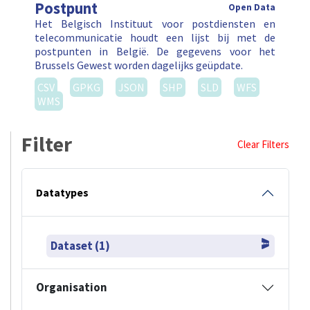
Postpunt
Open Data
Het Belgisch Instituut voor postdiensten en
telecommunicatie houdt een lijst bij met de
postpunten in België. De gegevens voor het
Brussels Gewest worden dagelijks geüpdate.
CSV
GPKG
JSON
SHP
SLD
WFS
WMS
Filter
Clear Filters
Datatypes
Dataset (1)
Organisation