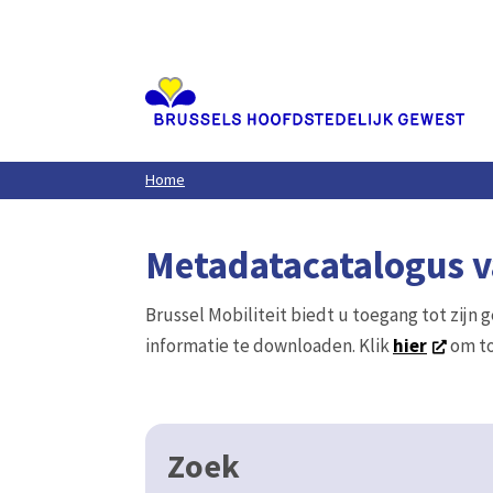
Aller
au
contenu
principal
Home
Metadatacatalogus va
Brussel Mobiliteit biedt u toegang tot zijn 
informatie te downloaden. Klik
hier
om to
Zoek