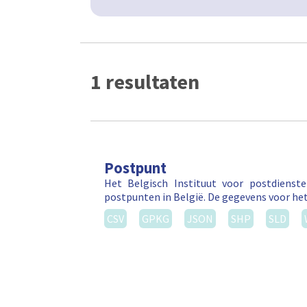
1 resultaten
Postpunt
Het Belgisch Instituut voor postdienst
postpunten in België. De gegevens voor he
CSV
GPKG
JSON
SHP
SLD