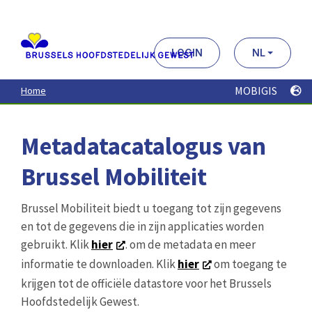
Aller
au
contenu
principal
LOGIN
NL
MOBIGIS
Home
Metadatacatalogus van
Brussel Mobiliteit
Brussel Mobiliteit biedt u toegang tot zijn gegevens
en tot de gegevens die in zijn applicaties worden
gebruikt. Klik
hier
. om de metadata en meer
informatie te downloaden. Klik
hier
om toegang te
krijgen tot de officiële datastore voor het Brussels
Hoofdstedelijk Gewest.