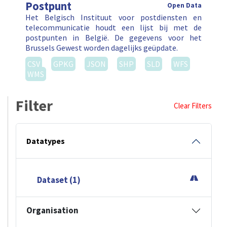
Postpunt
Open Data
Het Belgisch Instituut voor postdiensten en
telecommunicatie houdt een lijst bij met de
postpunten in België. De gegevens voor het
Brussels Gewest worden dagelijks geüpdate.
CSV
GPKG
JSON
SHP
SLD
WFS
WMS
Filter
Clear Filters
Datatypes
Dataset (1)
Organisation