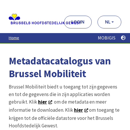
Aller
au
contenu
principal
LOGIN
NL
MOBIGIS
Home
Metadatacatalogus van
Brussel Mobiliteit
Brussel Mobiliteit biedt u toegang tot zijn gegevens
en tot de gegevens die in zijn applicaties worden
gebruikt. Klik
hier
. om de metadata en meer
informatie te downloaden. Klik
hier
om toegang te
krijgen tot de officiële datastore voor het Brussels
Hoofdstedelijk Gewest.