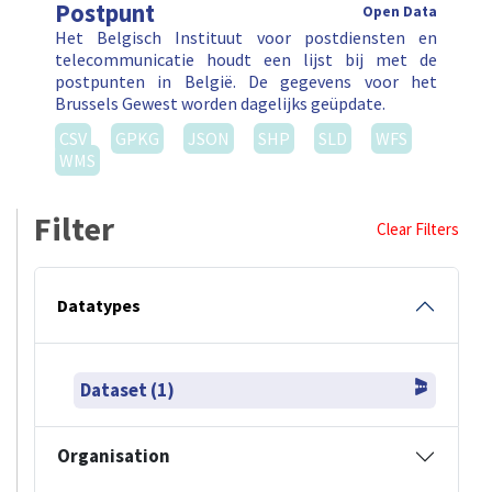
Postpunt
Open Data
Het Belgisch Instituut voor postdiensten en
telecommunicatie houdt een lijst bij met de
postpunten in België. De gegevens voor het
Brussels Gewest worden dagelijks geüpdate.
CSV
GPKG
JSON
SHP
SLD
WFS
WMS
Filter
Clear Filters
Datatypes
Dataset (1)
Organisation