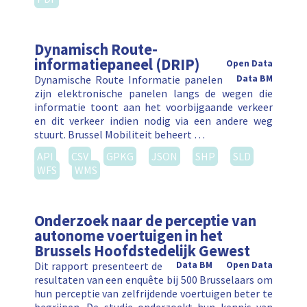
Dynamisch Route-
informatiepaneel (DRIP)
Open Data
Dynamische Route Informatie panelen
Data BM
zijn elektronische panelen langs de wegen die
informatie toont aan het voorbijgaande verkeer
en dit verkeer indien nodig via een andere weg
stuurt. Brussel Mobiliteit beheert …
API
CSV
GPKG
JSON
SHP
SLD
WFS
WMS
Onderzoek naar de perceptie van
autonome voertuigen in het
Brussels Hoofdstedelijk Gewest
Dit rapport presenteert de
Data BM
Open Data
resultaten van een enquête bij 500 Brusselaars om
hun perceptie van zelfrijdende voertuigen beter te