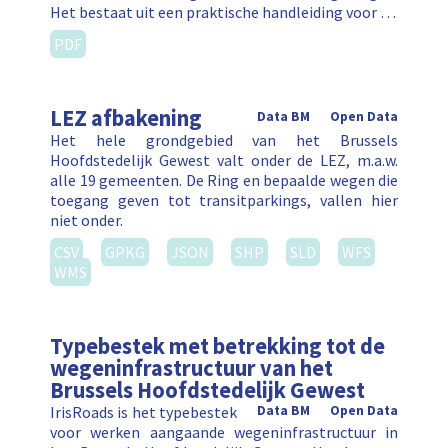
Het bestaat uit een praktische handleiding voor …
PDF
LEZ afbakening
Data BM
Open Data
Het hele grondgebied van het Brussels
Hoofdstedelijk Gewest valt onder de LEZ, m.a.w.
alle 19 gemeenten. De Ring en bepaalde wegen die
toegang geven tot transitparkings, vallen hier
niet onder.
CSV
GPKG
JSON
SHP
SLD
WFS
WMS
Typebestek met betrekking tot de
wegeninfrastructuur van het
Brussels Hoofdstedelijk Gewest
IrisRoads is het typebestek
Data BM
Open Data
voor werken aangaande wegeninfrastructuur in