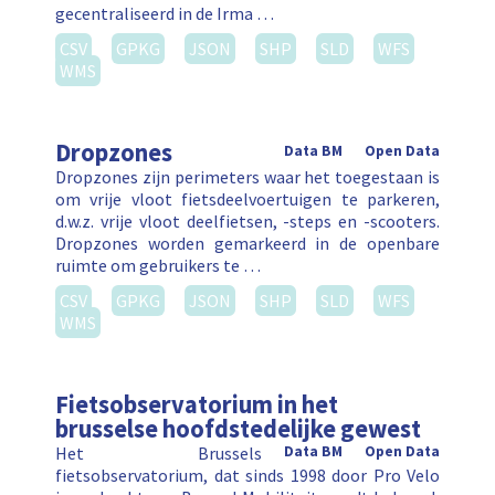
gecentraliseerd in de Irma …
CSV
GPKG
JSON
SHP
SLD
WFS
WMS
Dropzones
Data BM
Open Data
Dropzones zijn perimeters waar het toegestaan is
om vrije vloot fietsdeelvoertuigen te parkeren,
d.w.z. vrije vloot deelfietsen, -steps en -scooters.
Dropzones worden gemarkeerd in de openbare
ruimte om gebruikers te …
CSV
GPKG
JSON
SHP
SLD
WFS
WMS
Fietsobservatorium in het
brusselse hoofdstedelijke gewest
Het Brussels
Data BM
Open Data
fietsobservatorium, dat sinds 1998 door Pro Velo