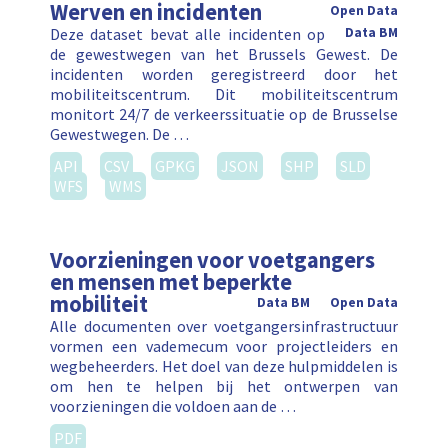
Werven en incidenten
Open Data
Deze dataset bevat alle incidenten op
Data BM
de gewestwegen van het Brussels Gewest. De
incidenten worden geregistreerd door het
mobiliteitscentrum. Dit mobiliteitscentrum
monitort 24/7 de verkeerssituatie op de Brusselse
Gewestwegen. De …
API
CSV
GPKG
JSON
SHP
SLD
WFS
WMS
Voorzieningen voor voetgangers
en mensen met beperkte
mobiliteit
Data BM
Open Data
Alle documenten over voetgangersinfrastructuur
vormen een vademecum voor projectleiders en
wegbeheerders. Het doel van deze hulpmiddelen is
om hen te helpen bij het ontwerpen van
voorzieningen die voldoen aan de …
PDF