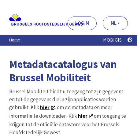
Aller
au
contenu
principal
LOGIN
NL
MOBIGIS
Home
Metadatacatalogus van
Brussel Mobiliteit
Brussel Mobiliteit biedt u toegang tot zijn gegevens
en tot de gegevens die in zijn applicaties worden
gebruikt. Klik
hier
. om de metadata en meer
informatie te downloaden. Klik
hier
om toegang te
krijgen tot de officiële datastore voor het Brussels
Hoofdstedelijk Gewest.