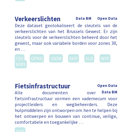
Verkeerslichten
Data BM
Open Data
Deze dataset geolokaliseert de sleutels van de
verkeerslichten van het Brussels Gewest. Er zijn
sleutels voor de verkeerslichten beheerd door het
gewest, maar ook variabele borden voor zones 30,
en …
CSV
GPKG
JSON
SHP
SLD
WFS
WMS
Fietsinfrastructuur
Open Data
Alle documenten over
Data BM
fietsinfrastructuur vormen een vademecum voor
projectleiders en wegbeheerders. Deze
hulpmiddelen zijn ontworpen om hen te helpen bij
het ontwerpen en bouwen van continue, veilige,
comfortabele en toegankelijke …
PDF