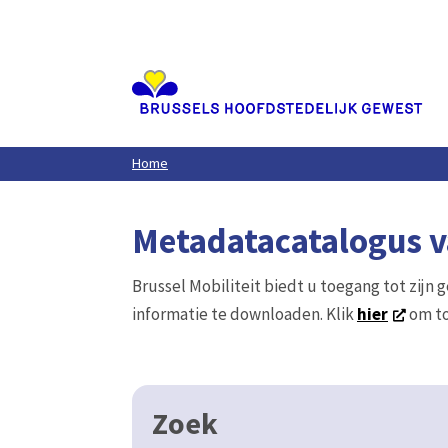
Aller
au
contenu
principal
Home
Metadatacatalogus va
Brussel Mobiliteit biedt u toegang tot zijn 
informatie te downloaden. Klik
hier
om to
Zoek